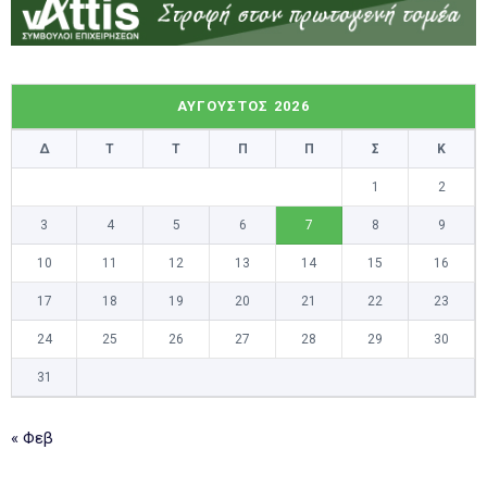
ΑΎΓΟΥΣΤΟΣ 2026
Δ
Τ
Τ
Π
Π
Σ
Κ
1
2
3
4
5
6
7
8
9
10
11
12
13
14
15
16
17
18
19
20
21
22
23
24
25
26
27
28
29
30
31
« Φεβ