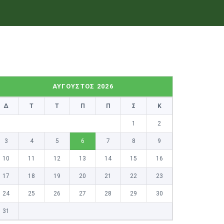
ΑΎΓΟΥΣΤΟΣ 2026
Δ
Τ
Τ
Π
Π
Σ
Κ
1
2
3
4
5
6
7
8
9
10
11
12
13
14
15
16
17
18
19
20
21
22
23
24
25
26
27
28
29
30
31