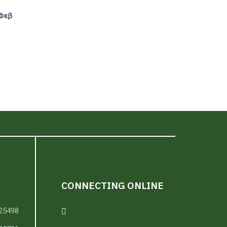
 Φεβ
CONNECTING ONLINE
25498